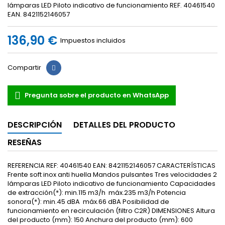
lámparas LED Piloto indicativo de funcionamiento REF. 40461540
EAN. 8421152146057
136,90 €
Impuestos incluidos
Compartir
Pregunta sobre el producto en WhatsApp
DESCRIPCIÓN
DETALLES DEL PRODUCTO
RESEÑAS
REFERENCIA REF: 40461540 EAN: 8421152146057 CARACTERÍSTICAS
Frente soft inox anti huella Mandos pulsantes Tres velocidades 2
lámparas LED Piloto indicativo de funcionamiento Capacidades
de extracción(*): min.115 m3/h  máx.235 m3/h Potencia
sonora(*): min.45 dBA  máx.66 dBA Posibilidad de
funcionamiento en recirculación (filtro C2R) DIMENSIONES Altura
del producto (mm): 150 Anchura del producto (mm): 600